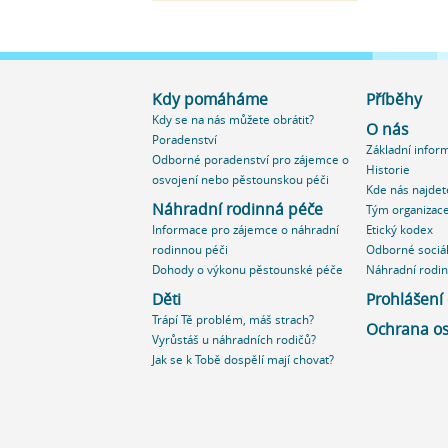
Kdy pomáháme
Příběhy
Kdy se na nás můžete obrátit?
O nás
Poradenství
Základní infor
Odborné poradenství pro zájemce o
Historie
osvojení nebo pěstounskou péči
Kde nás najdet
Náhradní rodinná péče
Tým organizac
Informace pro zájemce o náhradní
Etický kodex
rodinnou péči
Odborné sociál
Dohody o výkonu pěstounské péče
Náhradní rodi
Děti
Prohlášení 
Trápí Tě problém, máš strach?
Ochrana os
Vyrůstáš u náhradních rodičů?
Jak se k Tobě dospělí mají chovat?