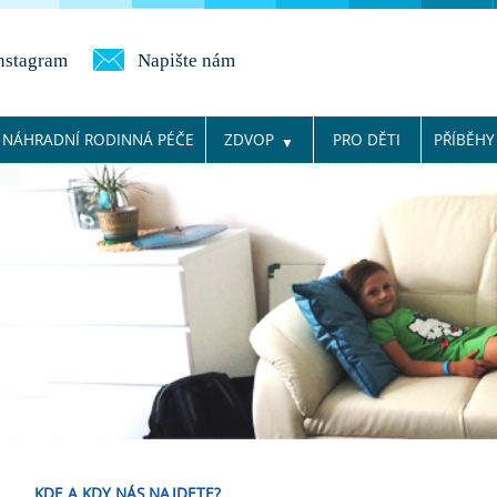
nstagram
Napište nám
NÁHRADNÍ RODINNÁ PÉČE
ZDVOP
PRO DĚTI
PŘÍBĚHY
KDE A KDY NÁS NAJDETE?