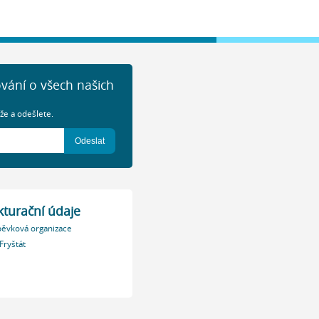
ování o všech našich
že a odešlete.
turační údaje
pěvková organizace
Fryštát