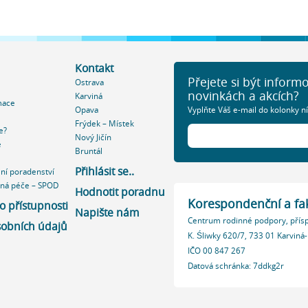
Kontakt
Přejete si být inform
Ostrava
novinkách a akcích?
Karviná
mace
Opava
Vyplňte Váš e-mail do kolonky ní
Frýdek – Místek
e?
Nový Jičín
e
Bruntál
Přihlásit se..
ní poradenství
nná péče – SPOD
Hodnotit poradnu
Korespondenční a fak
o přístupnosti
Napište nám
Centrum rodinné podpory, přís
obních údajů
K. Śliwky 620/7, 733 01 Karviná-
IČO 00 847 267
Datová schránka: 7ddkg2r