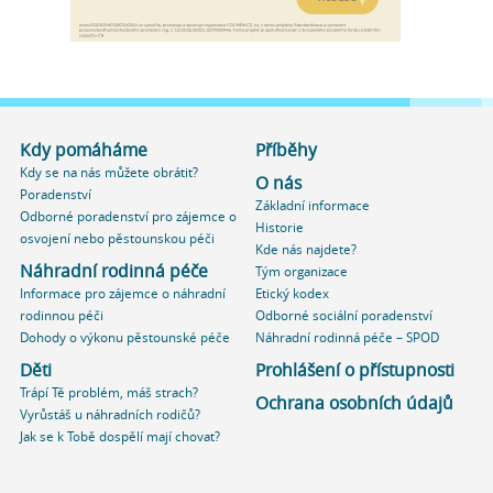
Kdy pomáháme
Příběhy
Kdy se na nás můžete obrátit?
O nás
Poradenství
Základní informace
Odborné poradenství pro zájemce o
Historie
osvojení nebo pěstounskou péči
Kde nás najdete?
Náhradní rodinná péče
Tým organizace
Informace pro zájemce o náhradní
Etický kodex
rodinnou péči
Odborné sociální poradenství
Dohody o výkonu pěstounské péče
Náhradní rodinná péče – SPOD
Děti
Prohlášení o přístupnosti
Trápí Tě problém, máš strach?
Ochrana osobních údajů
Vyrůstáš u náhradních rodičů?
Jak se k Tobě dospělí mají chovat?