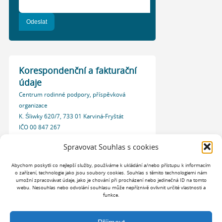
Korespondenční a fakturační
údaje
Centrum rodinné podpory, příspěvková
organizace
K. Śliwky 620/7, 733 01 Karviná-Fryštát
IČO 00 847 267
Datová schránka: 7ddkg2r
Spravovat Souhlas s cookies
Abychom poskytli co nejlepší služby, používáme k ukládání a/nebo přístupu k informacím
o zařízení, technologie jako jsou soubory cookies. Souhlas s těmito technologiemi nám
umožní zpracovávat údaje, jako je chování při procházení nebo jedinečná ID na tomto
webu. Nesouhlas nebo odvolání souhlasu může nepříznivě ovlivnit určité vlastnosti a
funkce.