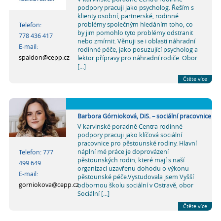
podpory pracuji jako psycholog. Řeším s
klienty osobní, partnerské, rodinné
problémy společným hledáním toho, co
Telefon:
by jim pomohlo tyto problémy odstranit
778 436 417
nebo zmírnit. Věnuji se i oblasti náhradní
E-mail:
rodinné péče, jako posuzující psycholog a
spaldon@cepp.cz
lektor přípravy pro náhradní rodiče. Obor
[...]
Čtěte více
Barbora Górnioková, DiS. – sociální pracovnice
V karvinské poradně Centra rodinné
podpory pracuji jako klíčová sociální
pracovnice pro pěstounské rodiny. Hlavní
náplní mé práce je doprovázení
Telefon: 777
pěstounských rodin, které mají s naší
499 649
organizací uzavřenu dohodu o výkonu
E-mail:
pěstounské péče.Vystudovala jsem Vyšší
gorniokova@cepp.cz
odbornou školu sociální v Ostravě, obor
Sociální [...]
Čtěte více