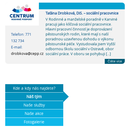
Taťána Drobková, DiS. – sociální pracovnice
V Rodinné a manželské poradně v Karviné
pracuji jako klíčová sociální pracovnice.
Hlavní pracovní činností je doprovázení
pěstounských rodin, které mají s naší
Telefon: 771
poradnou uzavřenou dohodu o výkonu
132 734
pěstounské péče. Vystudovala jsem Vyšší
E-mail:
odbornou školu sociální v Ostravě, obor
drobkova@cepp.cz
sociální práce. V oboru se pohybuji [...]
Čtěte více
Kde a kdy nás najdete?
Náš tým
Naše služby
Naše akce
Fotogalerie