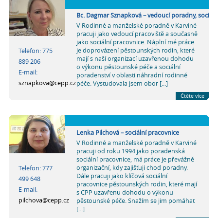
Bc. Dagmar Sznapková – vedoucí poradny, sociáln
V Rodinné a manželské poradně v Karviné
pracuji jako vedoucí pracoviště a současně
jako sociální pracovnice. Náplní mé práce
je doprovázení pěstounských rodin, které
Telefon: 775
mají s naší organizací uzavřenou dohodu
889 206
o výkonu pěstounské péče a sociální
E-mail:
poradenství v oblasti náhradní rodinné
sznapkova@cepp.cz
péče. Vystudovala jsem obor [...]
Čtěte více
Lenka Pilchová – sociální pracovnice
V Rodinné a manželské poradně v Karviné
pracuji od roku 1994 jako poradenská
sociální pracovnice, má práce je převážně
organizační, kdy zajišťuji chod poradny.
Telefon: 777
Dále pracuji jako klíčová sociální
499 648
pracovnice pěstounských rodin, které mají
E-mail:
s CPP uzavřenu dohodu o výkonu
pilchova@cepp.cz
pěstounské péče. Snažím se jim pomáhat
[...]