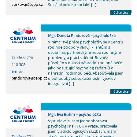
surkova@cepp.cz
Sociální práce a sociální [...]
Čtěte více
Mgr. Danuta Pindurová – psycholožka
V rámci své práce psycholožky se v Centru
rodinné podpory věnuji klientům s
osobními, partnerskými nebo rodinnými
problémy, a práci s dětmi. Rovněž
Telefon: 770
působím v oblasti náhradní rodinné péče
110 308
jako posuzující psycholog žadatelů o
E-mail:
náhradní rodinnou péči. Absolvovala jsem
pindurova@cepp.cz
dlouhodobý sebezkušenostní výcvik v
integrativní [...]
Čtěte více
Mgr. Eva Böhm – psycholožka
Vystudovala jsem jednooborovou
psychologii na FFUK v Praze, pracovala
jsem v adiktologických službách, mám
zkušenosti s prací s lidmi s duševním
Telefon: 771