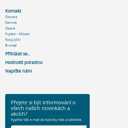
Kontakt
Ostrava
Karviná
Opava
Frýdek – Místek
Nový Jičín
Bruntál
Přihlásit se..
Hodnotit poradnu
Napište nám
Přejete si být informování o
všech našich novinkách a
akcích?
Vyplňte Váš e-mail do kolonky níže a odešlete.