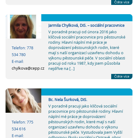
Čtěte více
Jarmila Chylková, DiS. – sociální pracovnice
V poradně pracuji od února 2016 jako
klíčová sociální pracovnice pro pěstounské
rodiny. Hlavní náplní mé práce je
doprovázení pěstounských rodin, které
Telefon: 778
mají s naší organizací uzavřenu dohodu o
534 780
výkonu pěstounské péče. V sociální oblasti
E-mail:
pracuji od roku 1987, kdy jsem působila
chylkova@cepp.cz
nejdříve na [...]
Čtěte více
Bc. Nela Šurková, DiS.
V poradně pracuji jako klíčová sociální
pracovnice pro pěstounské rodiny. Hlavní
náplní mé práce je doprovázení
pěstounských rodin, které mají s naší
Telefon: 775
organizací uzavřenu dohodu o výkonu
534 616
pěstounské péče. Vystudovala jsem Vyšší
E-mail:
odbornou školu sociální v Ostravě, obor