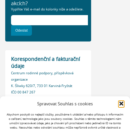
akcích?
Vyplňte Váš e-mail do kolonky níže a odešlete.
Korespondenční a fakturační
údaje
Centrum rodinné podpory, příspěvková
organizace
K. Śliwky 620/7, 733 01 Karviná-Fryštát
IČO 00 847 267
Datová schránka: 7ddkg2r
Spravovat Souhlas s cookies
Abychom poskytli co nejlepší služby, používáme k ukládání a/nebo přístupu k informacím
o zařízení, technologie jako jsou soubory cookies. Souhlas s těmito technologiemi nám
umožní zpracovávat údaje, jako je chování při procházení nebo jedinečná ID na tomto
webu. Nesouhlas nebo odvolání souhlasu může nepříznivě ovlivnit určité vlastnosti a