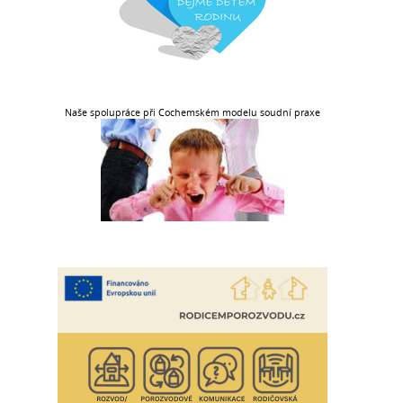
Naše spolupráce při Cochemském modelu soudní praxe