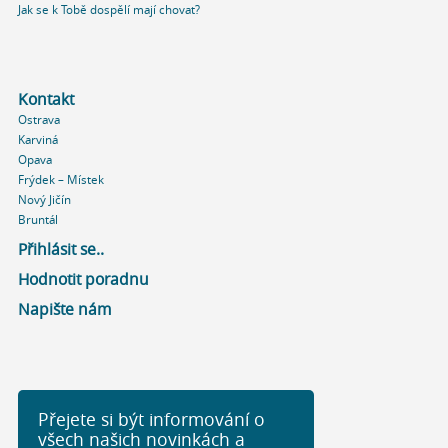
Jak se k Tobě dospělí mají chovat?
Kontakt
Ostrava
Karviná
Opava
Frýdek – Místek
Nový Jičín
Bruntál
Přihlásit se..
Hodnotit poradnu
Napište nám
Přejete si být informování o
všech našich novinkách a