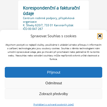
Korespondenční a fakturační
údaje
Centrum rodinné podpory, příspěvková
organizace
K. Śliwky 620/7, 733 01 Karviná-Fryštát
IČO 00 847 267
Datová schránka: 7ddkg2r
Spravovat Souhlas s cookies
Abychom poskytli co nejlepší služby, používáme k ukládání a/nebo přístupu k informacím
o zařízení, technologie jako jsou soubory cookies. Souhlas s těmito technologiemi nám
umožní zpracovávat údaje, jako je chování při procházení nebo jedinečná ID na tomto
webu. Nesouhlas nebo odvolání souhlasu může nepříznivě ovlivnit určité vlastnosti a
funkce.
Příjmout
Odmítnout
Zobrazit předvolby
Copyright © 2026 Centrum rodinné podpory. Všechna Práva Vyhrazena
Prohlášení o ochraně osobních údajů
meta4
&
Ostrý web