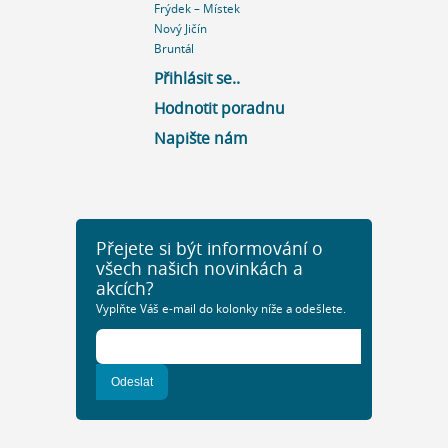
Frýdek – Místek
Nový Jičín
Bruntál
Přihlásit se..
Hodnotit poradnu
Napište nám
Přejete si být informování o
všech našich novinkách a
akcích?
Vyplňte Váš e-mail do kolonky níže a odešlete.