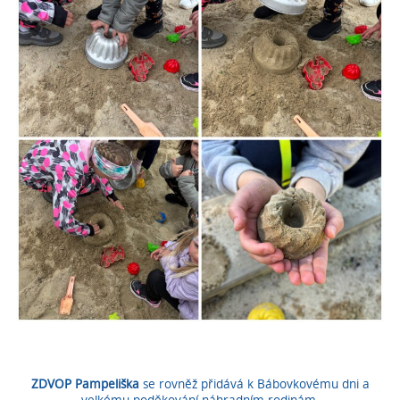
ZDVOP Pampeliška
se rovněž přidává k Bábovkovému dni a
velkému poděkování náhradním rodinám.