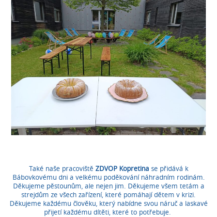
Také naše pracoviště
ZDVOP Kopretina
se přidává k
Bábovkovému dni a velkému poděkování náhradním rodinám.
Děkujeme pěstounům, ale nejen jim. Děkujeme všem tetám a
strejdům ze všech zařízení, které pomáhají dětem v krizi.
Děkujeme každému člověku, který nabídne svou náruč a laskavé
přijetí každému dítěti, které to potřebuje.