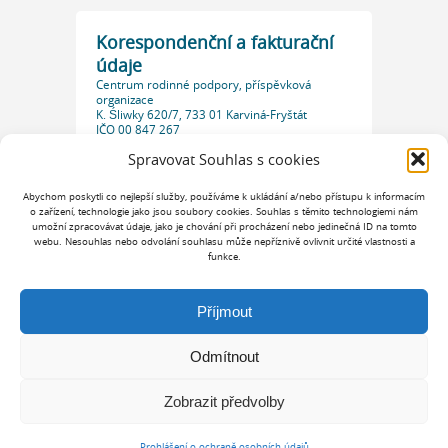
Korespondenční a fakturační
údaje
Centrum rodinné podpory, příspěvková
organizace
K. Śliwky 620/7, 733 01 Karviná-Fryštát
IČO 00 847 267
Datová schránka: 7ddkg2r
Spravovat Souhlas s cookies
Abychom poskytli co nejlepší služby, používáme k ukládání a/nebo přístupu k informacím
o zařízení, technologie jako jsou soubory cookies. Souhlas s těmito technologiemi nám
umožní zpracovávat údaje, jako je chování při procházení nebo jedinečná ID na tomto
webu. Nesouhlas nebo odvolání souhlasu může nepříznivě ovlivnit určité vlastnosti a
funkce.
Příjmout
Odmítnout
Zobrazit předvolby
Copyright © 2026 Centrum rodinné podpory. Všechna Práva Vyhrazena
Prohlášení o ochraně osobních údajů