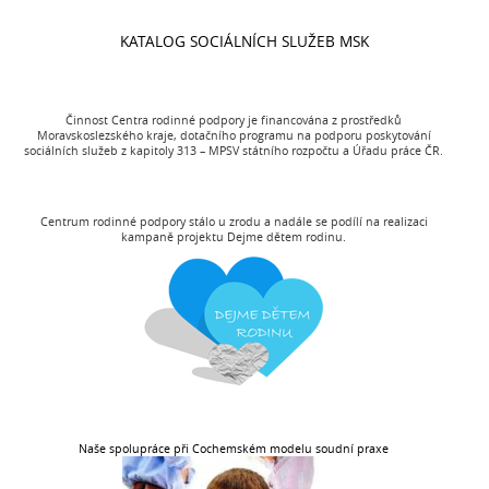
KATALOG SOCIÁLNÍCH SLUŽEB MSK
Činnost Centra rodinné podpory je financována z prostředků
Moravskoslezského kraje, dotačního programu na podporu poskytování
sociálních služeb z kapitoly 313 – MPSV státního rozpočtu a Úřadu práce ČR.
Centrum rodinné podpory stálo u zrodu a nadále se podílí na realizaci
kampaně projektu Dejme dětem rodinu.
Naše spolupráce při Cochemském modelu soudní praxe