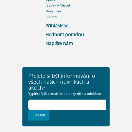
Frýdek – Místek
Nový Jičín
Bruntál
Přihlásit se..
Hodnotit poradnu
Napište nám
Přejete si být informování o
všech našich novinkách a
akcích?
Vyplňte Váš e-mail do kolonky níže a odešlete.