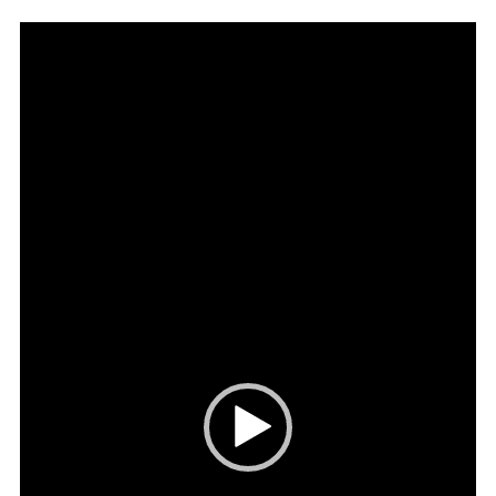
Video
přehrávač